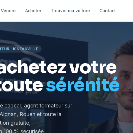
Vendre
Acheter
Trouver ma voiture
Contact
TEUR
·
ISNEAUVILLE
achetez votre
toute
sérénité
le capcar, agent formateur
sur
Aignan, Rouen et toute la
tion gratuite,
 100 % sécurisée.