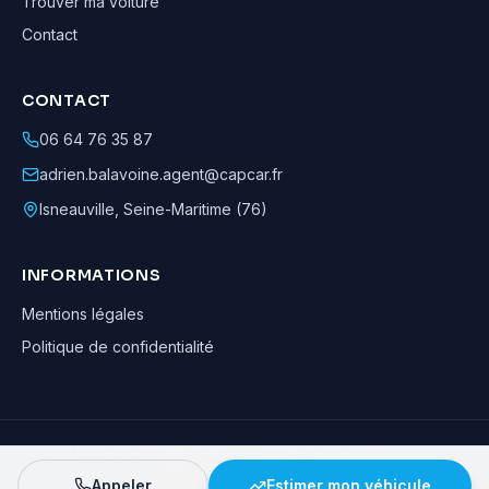
Trouver ma voiture
Contact
CONTACT
06 64 76 35 87
adrien.balavoine.agent@capcar.fr
Isneauville
,
Seine-Maritime (76)
INFORMATIONS
Mentions légales
Politique de confidentialité
Adrien Balavoine
—
Agent automobile CapCar, Agent formateur
· ©
2026
· Tous droits réservés
Appeler
Estimer mon véhicule