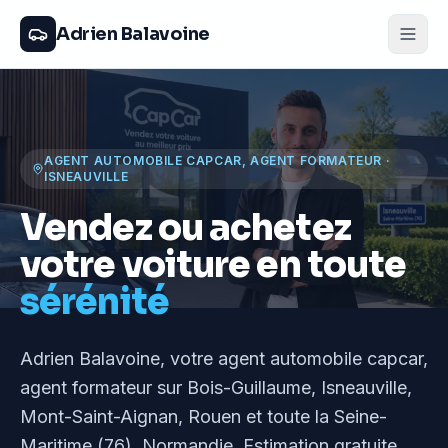
Adrien Balavoine
AGENT AUTOMOBILE CAPCAR, AGENT FORMATEUR
·
ISNEAUVILLE
Vendez ou achetez
votre voiture en toute
sérénité
Adrien Balavoine
, votre agent automobile capcar,
agent formateur
sur Bois-Guillaume, Isneauville,
Mont-Saint-Aignan, Rouen et toute la Seine-
Maritime (76), Normandie
. Estimation gratuite,