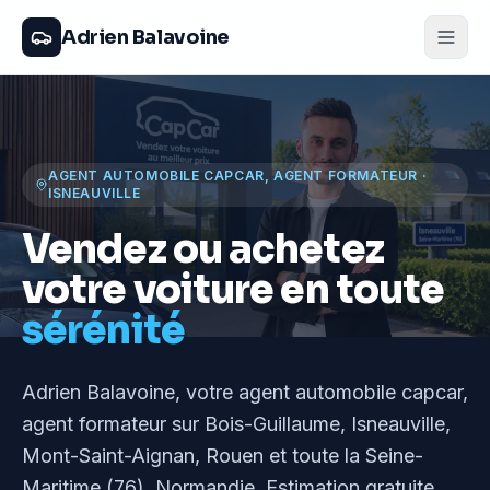
Adrien Balavoine
AGENT AUTOMOBILE CAPCAR, AGENT FORMATEUR
·
ISNEAUVILLE
Vendez ou achetez
votre voiture en toute
sérénité
Adrien Balavoine
, votre agent automobile capcar,
agent formateur
sur Bois-Guillaume, Isneauville,
Mont-Saint-Aignan, Rouen et toute la Seine-
Maritime (76), Normandie
. Estimation gratuite,