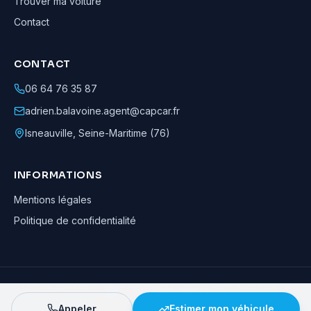
Trouver ma voiture
Contact
CONTACT
06 64 76 35 87
adrien.balavoine.agent@capcar.fr
Isneauville
,
Seine-Maritime (76)
INFORMATIONS
Mentions légales
Politique de confidentialité
Adrien Balavoine
—
Agent automobile CapCar, Agent formateur
· ©
2026
· Tous droits réservés
Appeler
Estimer mon véhicule