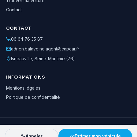
Trouver ma voiture
Contact
CONTACT
06 64 76 35 87
adrien.balavoine.agent@capcar.fr
Isneauville
,
Seine-Maritime (76)
INFORMATIONS
Mentions légales
Politique de confidentialité
Adrien Balavoine
—
Agent automobile CapCar, Agent formateur
· ©
2026
· Tous droits réservés
Appeler
Estimer mon véhicule