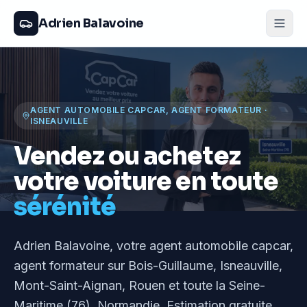
Adrien Balavoine
AGENT AUTOMOBILE CAPCAR, AGENT FORMATEUR
·
ISNEAUVILLE
Vendez ou achetez
votre voiture en toute
sérénité
Adrien Balavoine
, votre agent automobile capcar,
agent formateur
sur Bois-Guillaume, Isneauville,
Mont-Saint-Aignan, Rouen et toute la Seine-
Maritime (76), Normandie
. Estimation gratuite,