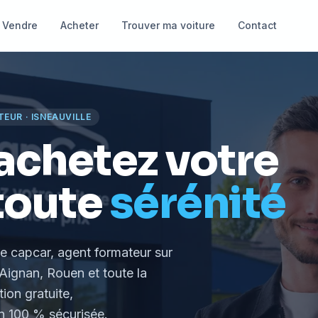
Vendre
Acheter
Trouver ma voiture
Contact
TEUR
·
ISNEAUVILLE
achetez votre
toute
sérénité
le capcar, agent formateur
sur
Aignan, Rouen et toute la
tion gratuite,
 100 % sécurisée.