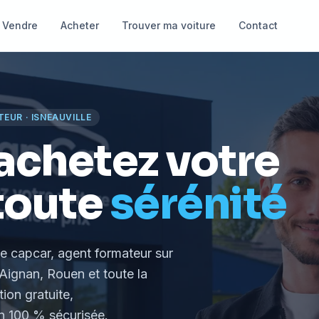
Vendre
Acheter
Trouver ma voiture
Contact
TEUR
·
ISNEAUVILLE
achetez votre
toute
sérénité
le capcar, agent formateur
sur
Aignan, Rouen et toute la
tion gratuite,
 100 % sécurisée.