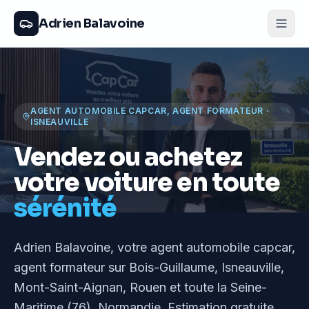
Adrien Balavoine
AGENT AUTOMOBILE CAPCAR, AGENT FORMATEUR
·
ISNEAUVILLE
Vendez ou achetez
votre voiture en toute
sérénité
Adrien Balavoine
, votre agent automobile capcar,
agent formateur
sur Bois-Guillaume, Isneauville,
Mont-Saint-Aignan, Rouen et toute la Seine-
Maritime (76), Normandie
. Estimation gratuite,