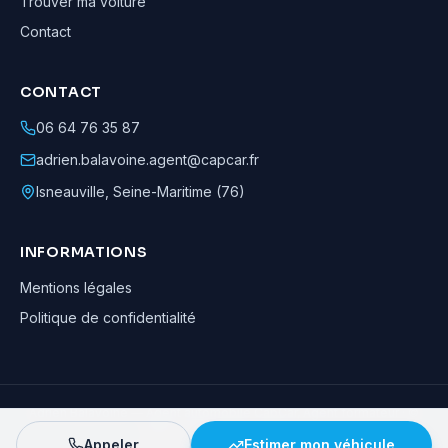
Trouver ma voiture
Contact
CONTACT
06 64 76 35 87
adrien.balavoine.agent@capcar.fr
Isneauville
,
Seine-Maritime (76)
INFORMATIONS
Mentions légales
Politique de confidentialité
Adrien Balavoine
—
Agent automobile CapCar, Agent formateur
· ©
2026
· Tous droits réservés
Appeler
Estimer mon véhicule