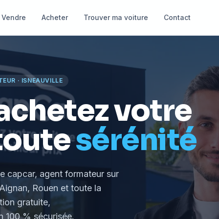
Vendre
Acheter
Trouver ma voiture
Contact
TEUR
·
ISNEAUVILLE
achetez votre
toute
sérénité
le capcar, agent formateur
sur
Aignan, Rouen et toute la
tion gratuite,
 100 % sécurisée.