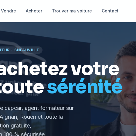
Vendre
Acheter
Trouver ma voiture
Contact
TEUR
·
ISNEAUVILLE
achetez votre
toute
sérénité
le capcar, agent formateur
sur
Aignan, Rouen et toute la
tion gratuite,
 100 % sécurisée.