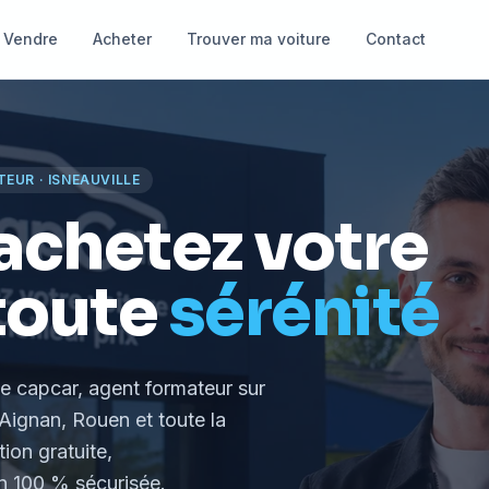
Vendre
Acheter
Trouver ma voiture
Contact
TEUR
·
ISNEAUVILLE
achetez votre
toute
sérénité
le capcar, agent formateur
sur
Aignan, Rouen et toute la
tion gratuite,
 100 % sécurisée.