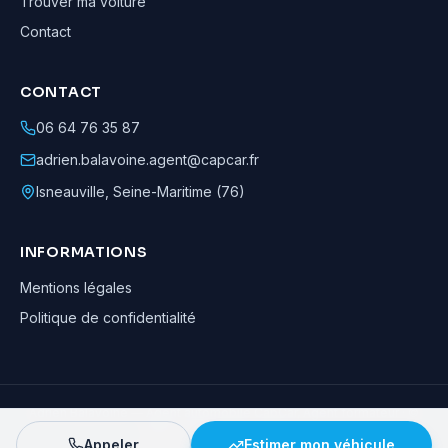
Trouver ma voiture
Contact
CONTACT
06 64 76 35 87
adrien.balavoine.agent@capcar.fr
Isneauville
,
Seine-Maritime (76)
INFORMATIONS
Mentions légales
Politique de confidentialité
Adrien Balavoine
—
Agent automobile CapCar, Agent formateur
· ©
2026
· Tous droits réservés
Appeler
Estimer mon véhicule