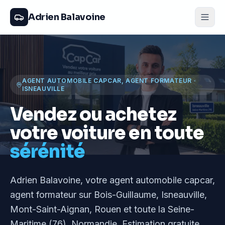
Adrien Balavoine
AGENT AUTOMOBILE CAPCAR, AGENT FORMATEUR
·
ISNEAUVILLE
Vendez ou achetez
votre voiture en toute
sérénité
Adrien Balavoine
, votre agent automobile capcar,
agent formateur
sur Bois-Guillaume, Isneauville,
Mont-Saint-Aignan, Rouen et toute la Seine-
Maritime (76), Normandie
. Estimation gratuite,