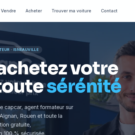
Vendre
Acheter
Trouver ma voiture
Contact
TEUR
·
ISNEAUVILLE
achetez votre
toute
sérénité
le capcar, agent formateur
sur
Aignan, Rouen et toute la
tion gratuite,
 100 % sécurisée.