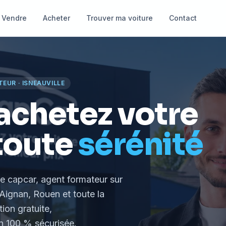
Vendre
Acheter
Trouver ma voiture
Contact
TEUR
·
ISNEAUVILLE
achetez votre
toute
sérénité
le capcar, agent formateur
sur
Aignan, Rouen et toute la
tion gratuite,
 100 % sécurisée.