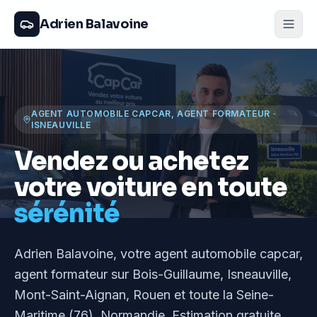
Adrien Balavoine
AGENT AUTOMOBILE CAPCAR, AGENT FORMATEUR
·
ISNEAUVILLE
Vendez ou achetez
votre voiture en toute
sérénité
Adrien Balavoine
, votre agent automobile capcar,
agent formateur
sur Bois-Guillaume, Isneauville,
Mont-Saint-Aignan, Rouen et toute la Seine-
Maritime (76), Normandie
. Estimation gratuite,