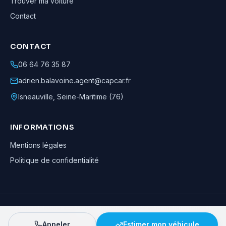
Trouver ma voiture
Contact
CONTACT
06 64 76 35 87
adrien.balavoine.agent@capcar.fr
Isneauville
,
Seine-Maritime (76)
INFORMATIONS
Mentions légales
Politique de confidentialité
Adrien Balavoine
—
Agent automobile CapCar, Agent formateur
· ©
2026
· Tous droits réservés
Appeler
Estimer mon véhicule