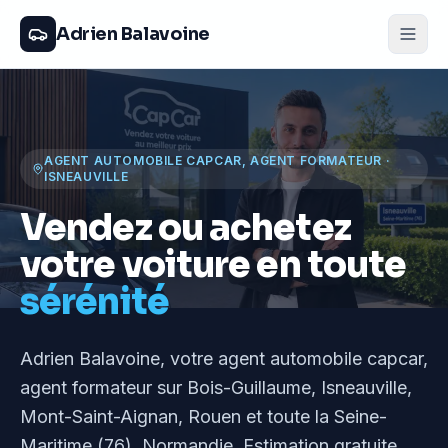
Adrien Balavoine
AGENT AUTOMOBILE CAPCAR, AGENT FORMATEUR
·
ISNEAUVILLE
Vendez ou achetez
votre voiture en toute
sérénité
Adrien Balavoine
, votre agent automobile capcar,
agent formateur
sur Bois-Guillaume, Isneauville,
Mont-Saint-Aignan, Rouen et toute la Seine-
Maritime (76), Normandie
. Estimation gratuite,