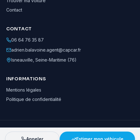
Trouver ma voiture
Contact
CONTACT
06 64 76 35 87
adrien.balavoine.agent@capcar.fr
Isneauville
,
Seine-Maritime (76)
INFORMATIONS
Mentions légales
Politique de confidentialité
Adrien Balavoine
—
Agent automobile CapCar, Agent formateur
· ©
2026
· Tous droits réservés
Appeler
Estimer mon véhicule