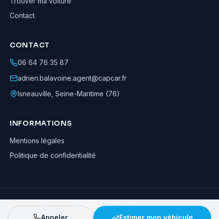
Trouver ma voiture
Contact
CONTACT
06 64 76 35 87
adrien.balavoine.agent@capcar.fr
Isneauville
,
Seine-Maritime (76)
INFORMATIONS
Mentions légales
Politique de confidentialité
Adrien Balavoine
—
Agent automobile CapCar, Agent formateur
· ©
2026
· Tous droits réservés
Appeler
Estimer mon véhicule