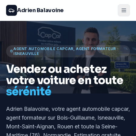
Adrien Balavoine
AGENT AUTOMOBILE CAPCAR, AGENT FORMATEUR
·
ISNEAUVILLE
Vendez ou achetez
votre voiture en toute
sérénité
Adrien Balavoine
, votre agent automobile capcar,
agent formateur
sur Bois-Guillaume, Isneauville,
Mont-Saint-Aignan, Rouen et toute la Seine-
Maritime (76), Normandie
. Estimation gratuite,