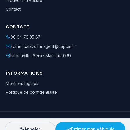
Trouver ma voiture
Contact
CONTACT
06 64 76 35 87
adrien.balavoine.agent@capcar.fr
Isneauville
,
Seine-Maritime (76)
INFORMATIONS
Mentions légales
Politique de confidentialité
Adrien Balavoine
—
Agent automobile CapCar, Agent formateur
· ©
2026
· Tous droits réservés
Appeler
Estimer mon véhicule