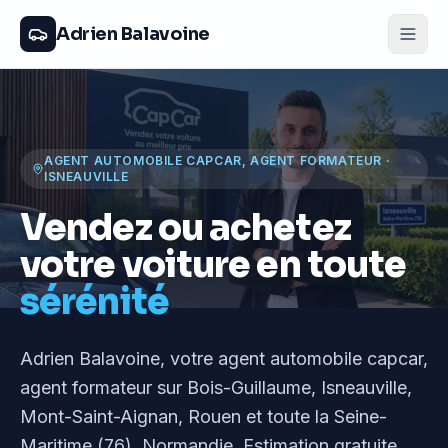
Adrien Balavoine
AGENT AUTOMOBILE CAPCAR, AGENT FORMATEUR
·
ISNEAUVILLE
Vendez ou achetez
votre voiture en toute
sérénité
Adrien Balavoine
, votre agent automobile capcar,
agent formateur
sur Bois-Guillaume, Isneauville,
Mont-Saint-Aignan, Rouen et toute la Seine-
Maritime (76), Normandie
. Estimation gratuite,