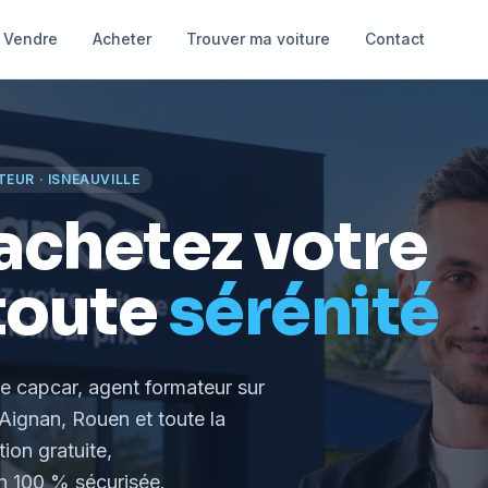
Vendre
Acheter
Trouver ma voiture
Contact
TEUR
·
ISNEAUVILLE
achetez votre
toute
sérénité
le capcar, agent formateur
sur
Aignan, Rouen et toute la
tion gratuite,
 100 % sécurisée.