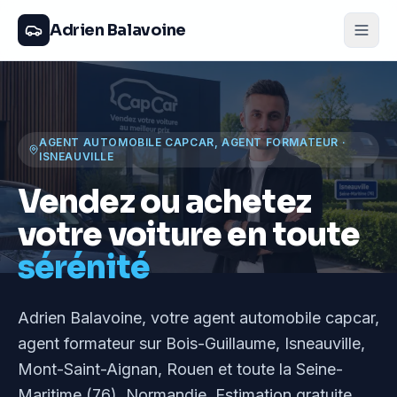
Adrien Balavoine
AGENT AUTOMOBILE CAPCAR, AGENT FORMATEUR
·
ISNEAUVILLE
Vendez ou achetez
votre voiture en toute
sérénité
Adrien Balavoine
, votre agent automobile capcar,
agent formateur
sur Bois-Guillaume, Isneauville,
Mont-Saint-Aignan, Rouen et toute la Seine-
Maritime (76), Normandie
. Estimation gratuite,