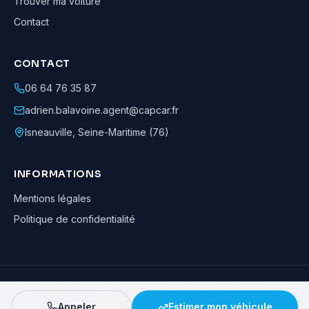
Trouver ma voiture
Contact
CONTACT
06 64 76 35 87
adrien.balavoine.agent@capcar.fr
Isneauville
,
Seine-Maritime (76)
INFORMATIONS
Mentions légales
Politique de confidentialité
Adrien Balavoine
—
Agent automobile CapCar, Agent formateur
· ©
2026
· Tous droits réservés
Appeler
Estimer mon véhicule