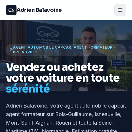
Adrien Balavoine
AGENT AUTOMOBILE CAPCAR, AGENT FORMATEUR
·
ISNEAUVILLE
Vendez ou achetez
votre voiture en toute
sérénité
Adrien Balavoine
, votre agent automobile capcar,
agent formateur
sur Bois-Guillaume, Isneauville,
Mont-Saint-Aignan, Rouen et toute la Seine-
Maritime (76), Normandie
. Estimation gratuite,