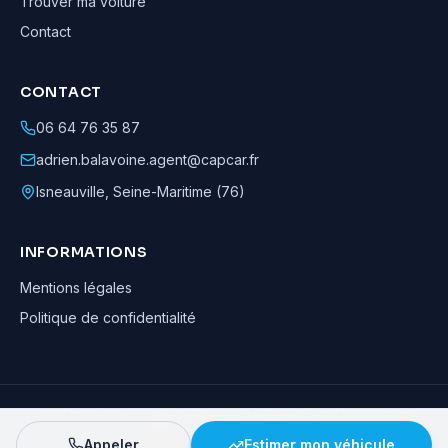
Trouver ma voiture
Contact
CONTACT
06 64 76 35 87
adrien.balavoine.agent@capcar.fr
Isneauville
,
Seine-Maritime (76)
INFORMATIONS
Mentions légales
Politique de confidentialité
Adrien Balavoine
—
Agent automobile CapCar, Agent formateur
· ©
2026
· Tous droits réservés
Appeler
Estimer mon véhicule