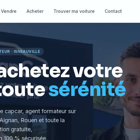
Vendre
Acheter
Trouver ma voiture
Contact
TEUR
·
ISNEAUVILLE
achetez votre
toute
sérénité
le capcar, agent formateur
sur
Aignan, Rouen et toute la
tion gratuite,
 100 % sécurisée.