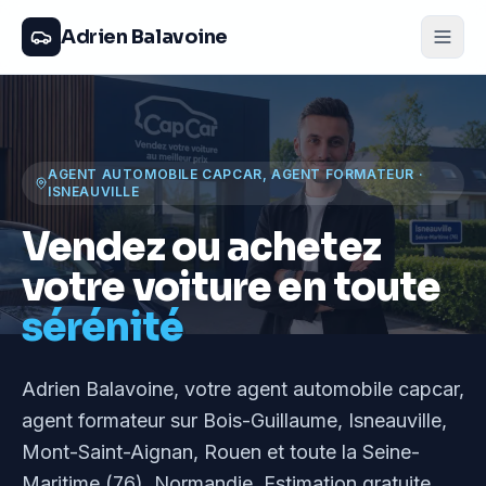
Adrien Balavoine
AGENT AUTOMOBILE CAPCAR, AGENT FORMATEUR
·
ISNEAUVILLE
Vendez ou achetez
votre voiture en toute
sérénité
Adrien Balavoine
, votre agent automobile capcar,
agent formateur
sur Bois-Guillaume, Isneauville,
Mont-Saint-Aignan, Rouen et toute la Seine-
Maritime (76), Normandie
. Estimation gratuite,