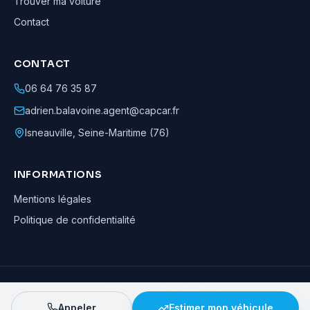
Trouver ma voiture
Contact
CONTACT
06 64 76 35 87
adrien.balavoine.agent@capcar.fr
Isneauville
,
Seine-Maritime (76)
INFORMATIONS
Mentions légales
Politique de confidentialité
Adrien Balavoine
—
Agent automobile CapCar, Agent formateur
· ©
2026
· Tous droits réservés
Appeler
Estimer mon véhicule