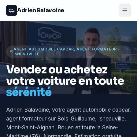
Adrien Balavoine
AGENT AUTOMOBILE CAPCAR, AGENT FORMATEUR
·
ISNEAUVILLE
Vendez ou achetez
votre voiture en toute
sérénité
Adrien Balavoine
, votre agent automobile capcar,
agent formateur
sur Bois-Guillaume, Isneauville,
Mont-Saint-Aignan, Rouen et toute la Seine-
Maritime (76), Normandie
. Estimation gratuite,