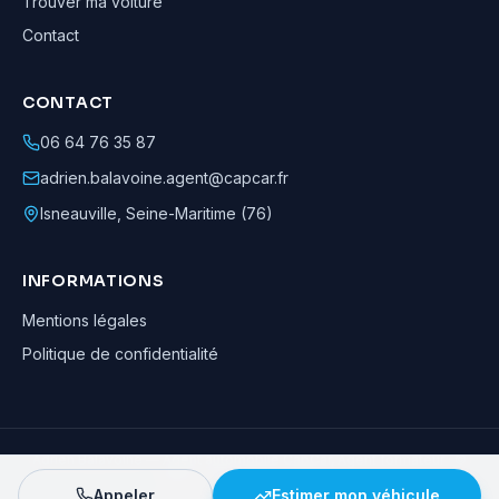
Trouver ma voiture
Contact
CONTACT
06 64 76 35 87
adrien.balavoine.agent@capcar.fr
Isneauville
,
Seine-Maritime (76)
INFORMATIONS
Mentions légales
Politique de confidentialité
Adrien Balavoine
—
Agent automobile CapCar, Agent formateur
· ©
2026
· Tous droits réservés
Appeler
Estimer mon véhicule