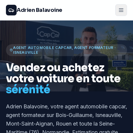
Adrien Balavoine
AGENT AUTOMOBILE CAPCAR, AGENT FORMATEUR
·
ISNEAUVILLE
Vendez ou achetez
votre voiture en toute
sérénité
Adrien Balavoine
, votre agent automobile capcar,
agent formateur
sur Bois-Guillaume, Isneauville,
Mont-Saint-Aignan, Rouen et toute la Seine-
Maritime (76), Normandie
. Estimation gratuite,