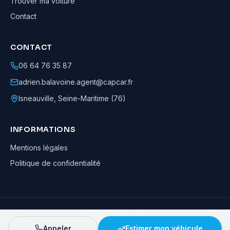
Trouver ma voiture
Contact
CONTACT
06 64 76 35 87
adrien.balavoine.agent@capcar.fr
Isneauville
,
Seine-Maritime (76)
INFORMATIONS
Mentions légales
Politique de confidentialité
Adrien Balavoine
—
Agent automobile CapCar, Agent formateur
· ©
2026
· Tous droits réservés
Appeler
Estimer mon véhicule