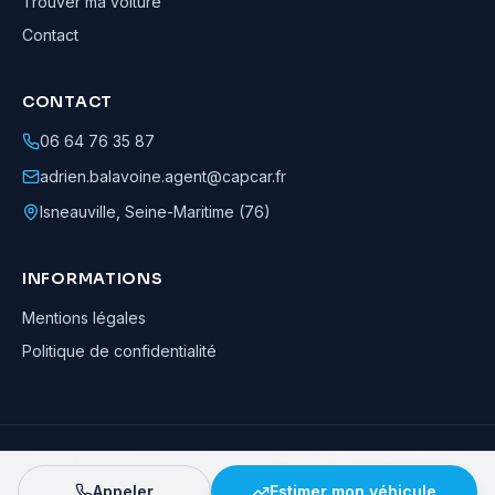
Trouver ma voiture
Contact
CONTACT
06 64 76 35 87
adrien.balavoine.agent@capcar.fr
Isneauville
,
Seine-Maritime (76)
INFORMATIONS
Mentions légales
Politique de confidentialité
Adrien Balavoine
—
Agent automobile CapCar, Agent formateur
· ©
2026
· Tous droits réservés
Appeler
Estimer mon véhicule