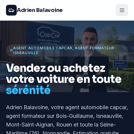
Adrien Balavoine
AGENT AUTOMOBILE CAPCAR, AGENT FORMATEUR
·
ISNEAUVILLE
Vendez ou achetez
votre voiture en toute
sérénité
Adrien Balavoine
, votre agent automobile capcar,
agent formateur
sur Bois-Guillaume, Isneauville,
Mont-Saint-Aignan, Rouen et toute la Seine-
Maritime (76), Normandie
. Estimation gratuite,