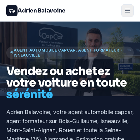
Adrien Balavoine
AGENT AUTOMOBILE CAPCAR, AGENT FORMATEUR
·
ISNEAUVILLE
Vendez ou achetez
votre voiture en toute
sérénité
Adrien Balavoine
, votre agent automobile capcar,
agent formateur
sur Bois-Guillaume, Isneauville,
Mont-Saint-Aignan, Rouen et toute la Seine-
Maritime (76), Normandie
. Estimation gratuite,