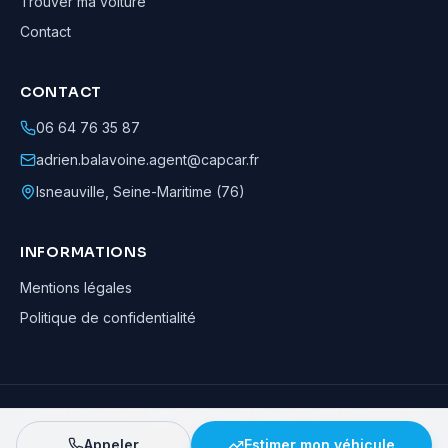
Trouver ma voiture
Contact
CONTACT
06 64 76 35 87
adrien.balavoine.agent@capcar.fr
Isneauville
,
Seine-Maritime (76)
INFORMATIONS
Mentions légales
Politique de confidentialité
Adrien Balavoine
—
Agent automobile CapCar, Agent formateur
· ©
2026
· Tous droits réservés
Appeler
Estimer mon véhicule