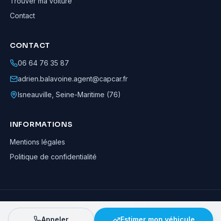
Trouver ma voiture
Contact
CONTACT
06 64 76 35 87
adrien.balavoine.agent@capcar.fr
Isneauville
,
Seine-Maritime (76)
INFORMATIONS
Mentions légales
Politique de confidentialité
Adrien Balavoine
—
Agent automobile CapCar, Agent formateur
· ©
2026
· Tous droits réservés
Appeler
Estimer mon véhicule