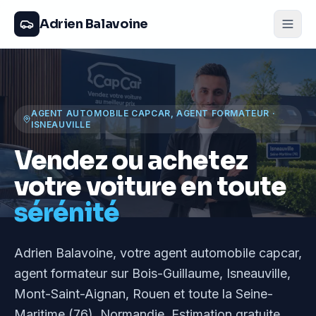
Adrien Balavoine
AGENT AUTOMOBILE CAPCAR, AGENT FORMATEUR
·
ISNEAUVILLE
Vendez ou achetez
votre voiture en toute
sérénité
Adrien Balavoine
, votre agent automobile capcar,
agent formateur
sur Bois-Guillaume, Isneauville,
Mont-Saint-Aignan, Rouen et toute la Seine-
Maritime (76), Normandie
. Estimation gratuite,