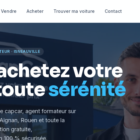
Vendre
Acheter
Trouver ma voiture
Contact
TEUR
·
ISNEAUVILLE
achetez votre
toute
sérénité
le capcar, agent formateur
sur
Aignan, Rouen et toute la
tion gratuite,
 100 % sécurisée.