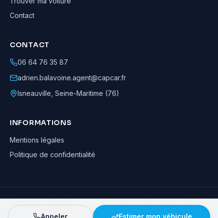
Trouver ma voiture
Contact
CONTACT
06 64 76 35 87
adrien.balavoine.agent@capcar.fr
Isneauville
,
Seine-Maritime (76)
INFORMATIONS
Mentions légales
Politique de confidentialité
Adrien Balavoine
—
Agent automobile CapCar, Agent formateur
· ©
2026
· Tous droits réservés
Appeler
Estimer mon véhicule