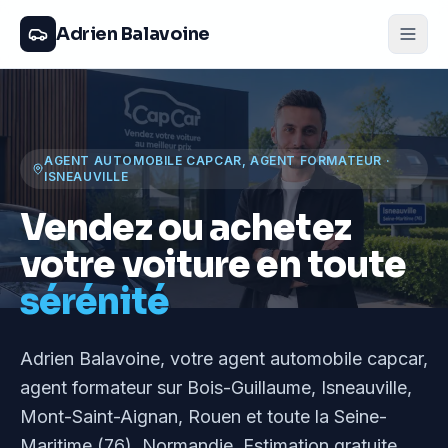
Adrien Balavoine
AGENT AUTOMOBILE CAPCAR, AGENT FORMATEUR
·
ISNEAUVILLE
Vendez ou achetez
votre voiture en toute
sérénité
Adrien Balavoine
, votre agent automobile capcar,
agent formateur
sur Bois-Guillaume, Isneauville,
Mont-Saint-Aignan, Rouen et toute la Seine-
Maritime (76), Normandie
. Estimation gratuite,