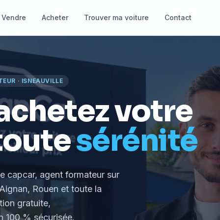
Vendre
Acheter
Trouver ma voiture
Contact
TEUR
·
ISNEAUVILLE
achetez votre
toute
sérénité
le capcar, agent formateur
sur
Aignan, Rouen et toute la
tion gratuite,
 100 % sécurisée.