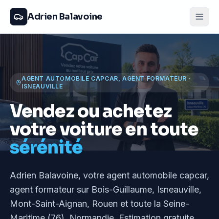
Adrien Balavoine
AGENT AUTOMOBILE CAPCAR, AGENT FORMATEUR
·
ISNEAUVILLE
Vendez ou achetez
votre voiture en toute
sérénité
Adrien Balavoine
, votre agent automobile capcar,
agent formateur
sur Bois-Guillaume, Isneauville,
Mont-Saint-Aignan, Rouen et toute la Seine-
Maritime (76), Normandie
. Estimation gratuite,