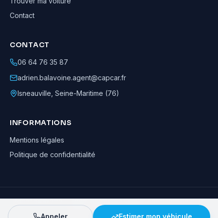
Trouver ma voiture
Contact
CONTACT
06 64 76 35 87
adrien.balavoine.agent@capcar.fr
Isneauville
,
Seine-Maritime (76)
INFORMATIONS
Mentions légales
Politique de confidentialité
Adrien Balavoine
—
Agent automobile CapCar, Agent formateur
· ©
2026
· Tous droits réservés
Appeler
Estimer mon véhicule