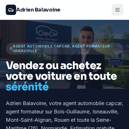
Adrien Balavoine
AGENT AUTOMOBILE CAPCAR, AGENT FORMATEUR
·
ISNEAUVILLE
Vendez ou achetez
votre voiture en toute
sérénité
Adrien Balavoine
, votre agent automobile capcar,
agent formateur
sur Bois-Guillaume, Isneauville,
Mont-Saint-Aignan, Rouen et toute la Seine-
Maritime (76), Normandie
. Estimation gratuite,