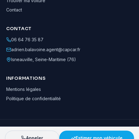
Trouver ma voiture
Contact
CONTACT
06 64 76 35 87
adrien.balavoine.agent@capcar.fr
Isneauville
,
Seine-Maritime (76)
INFORMATIONS
Mentions légales
Politique de confidentialité
Adrien Balavoine
—
Agent automobile CapCar, Agent formateur
· ©
2026
· Tous droits réservés
Appeler
Estimer mon véhicule