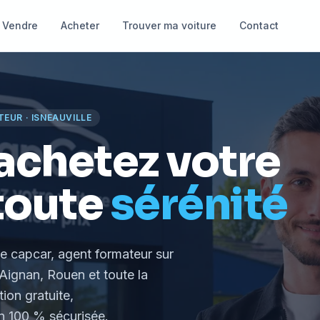
Vendre
Acheter
Trouver ma voiture
Contact
TEUR
·
ISNEAUVILLE
achetez votre
toute
sérénité
le capcar, agent formateur
sur
Aignan, Rouen et toute la
tion gratuite,
 100 % sécurisée.