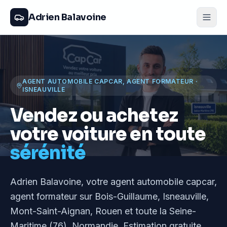
Adrien Balavoine
AGENT AUTOMOBILE CAPCAR, AGENT FORMATEUR
·
ISNEAUVILLE
Vendez ou achetez
votre voiture en toute
sérénité
Adrien Balavoine
, votre agent automobile capcar,
agent formateur
sur Bois-Guillaume, Isneauville,
Mont-Saint-Aignan, Rouen et toute la Seine-
Maritime (76), Normandie
. Estimation gratuite,