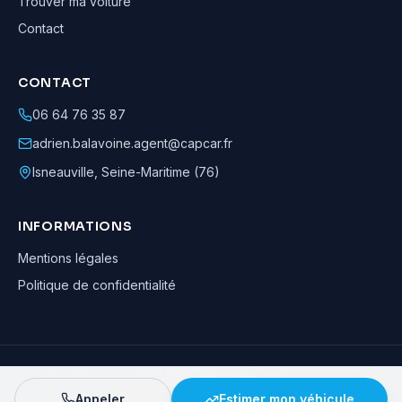
Trouver ma voiture
Contact
CONTACT
06 64 76 35 87
adrien.balavoine.agent@capcar.fr
Isneauville
,
Seine-Maritime (76)
INFORMATIONS
Mentions légales
Politique de confidentialité
Adrien Balavoine
—
Agent automobile CapCar, Agent formateur
· ©
2026
· Tous droits réservés
Appeler
Estimer mon véhicule