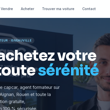
Vendre
Acheter
Trouver ma voiture
Contact
TEUR
·
ISNEAUVILLE
achetez votre
toute
sérénité
le capcar, agent formateur
sur
Aignan, Rouen et toute la
tion gratuite,
 100 % sécurisée.