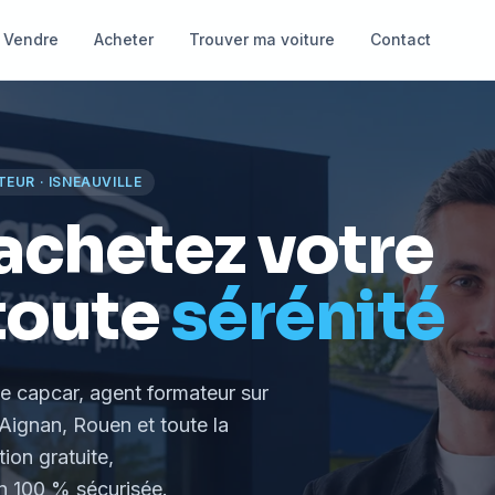
Vendre
Acheter
Trouver ma voiture
Contact
TEUR
·
ISNEAUVILLE
achetez votre
toute
sérénité
le capcar, agent formateur
sur
Aignan, Rouen et toute la
tion gratuite,
 100 % sécurisée.