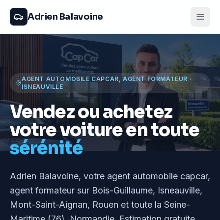
Adrien Balavoine
AGENT AUTOMOBILE CAPCAR, AGENT FORMATEUR
·
ISNEAUVILLE
Vendez ou achetez
votre voiture en toute
sérénité
Adrien Balavoine
, votre agent automobile capcar,
agent formateur
sur Bois-Guillaume, Isneauville,
Mont-Saint-Aignan, Rouen et toute la Seine-
Maritime (76), Normandie
. Estimation gratuite,