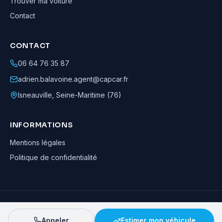
Trouver ma voiture
Contact
CONTACT
06 64 76 35 87
adrien.balavoine.agent@capcar.fr
Isneauville
,
Seine-Maritime (76)
INFORMATIONS
Mentions légales
Politique de confidentialité
Adrien Balavoine
—
Agent automobile CapCar, Agent formateur
· ©
2026
· Tous droits réservés
Appeler
Estimer mon véhicule