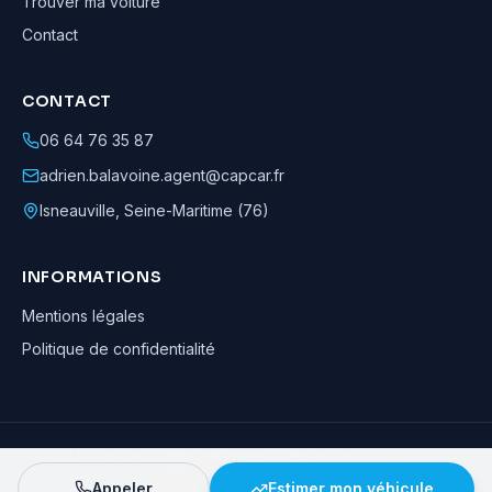
Trouver ma voiture
Contact
CONTACT
06 64 76 35 87
adrien.balavoine.agent@capcar.fr
Isneauville
,
Seine-Maritime (76)
INFORMATIONS
Mentions légales
Politique de confidentialité
Adrien Balavoine
—
Agent automobile CapCar, Agent formateur
· ©
2026
· Tous droits réservés
Appeler
Estimer mon véhicule