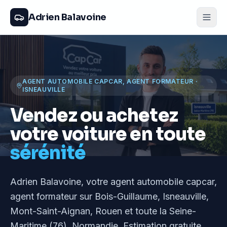
Adrien Balavoine
AGENT AUTOMOBILE CAPCAR, AGENT FORMATEUR
·
ISNEAUVILLE
Vendez ou achetez
votre voiture en toute
sérénité
Adrien Balavoine
, votre agent automobile capcar,
agent formateur
sur Bois-Guillaume, Isneauville,
Mont-Saint-Aignan, Rouen et toute la Seine-
Maritime (76), Normandie
. Estimation gratuite,