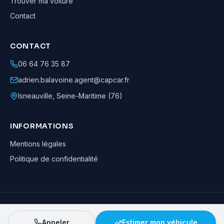
Trouver ma voiture
Contact
CONTACT
06 64 76 35 87
adrien.balavoine.agent@capcar.fr
Isneauville
,
Seine-Maritime (76)
INFORMATIONS
Mentions légales
Politique de confidentialité
Adrien Balavoine
—
Agent automobile CapCar, Agent formateur
· ©
2026
· Tous droits réservés
Appeler
Estimer mon véhicule