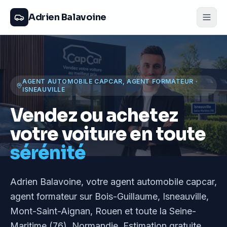
Adrien Balavoine
AGENT AUTOMOBILE CAPCAR, AGENT FORMATEUR
·
ISNEAUVILLE
Vendez ou achetez
votre voiture en toute
sérénité
Adrien Balavoine
, votre agent automobile capcar,
agent formateur
sur Bois-Guillaume, Isneauville,
Mont-Saint-Aignan, Rouen et toute la Seine-
Maritime (76), Normandie
. Estimation gratuite,