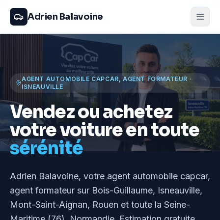
Adrien Balavoine
AGENT AUTOMOBILE CAPCAR, AGENT FORMATEUR
·
ISNEAUVILLE
Vendez ou achetez
votre voiture en toute
sérénité
Adrien Balavoine
, votre agent automobile capcar,
agent formateur
sur Bois-Guillaume, Isneauville,
Mont-Saint-Aignan, Rouen et toute la Seine-
Maritime (76), Normandie
. Estimation gratuite,