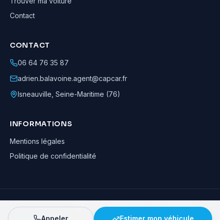
Trouver ma voiture
Contact
CONTACT
06 64 76 35 87
adrien.balavoine.agent@capcar.fr
Isneauville
,
Seine-Maritime (76)
INFORMATIONS
Mentions légales
Politique de confidentialité
Adrien Balavoine
—
Agent automobile CapCar, Agent formateur
· ©
2026
· Tous droits réservés
Appeler
Estimer mon véhicule