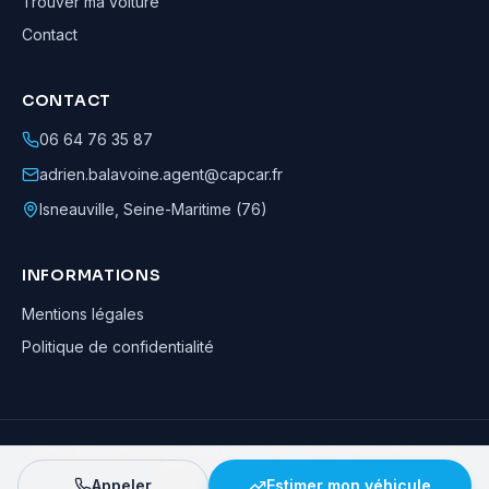
Trouver ma voiture
Contact
CONTACT
06 64 76 35 87
adrien.balavoine.agent@capcar.fr
Isneauville
,
Seine-Maritime (76)
INFORMATIONS
Mentions légales
Politique de confidentialité
Adrien Balavoine
—
Agent automobile CapCar, Agent formateur
· ©
2026
· Tous droits réservés
Appeler
Estimer mon véhicule