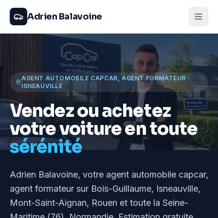
Adrien Balavoine
AGENT AUTOMOBILE CAPCAR, AGENT FORMATEUR
·
ISNEAUVILLE
Vendez ou achetez
votre voiture en toute
sérénité
Adrien Balavoine
, votre agent automobile capcar,
agent formateur
sur Bois-Guillaume, Isneauville,
Mont-Saint-Aignan, Rouen et toute la Seine-
Maritime (76), Normandie
. Estimation gratuite,