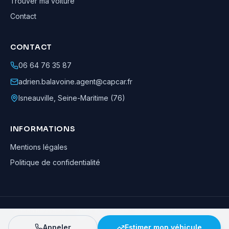
Trouver ma voiture
Contact
CONTACT
06 64 76 35 87
adrien.balavoine.agent@capcar.fr
Isneauville
,
Seine-Maritime (76)
INFORMATIONS
Mentions légales
Politique de confidentialité
Adrien Balavoine
—
Agent automobile CapCar, Agent formateur
· ©
2026
· Tous droits réservés
Appeler
Estimer mon véhicule