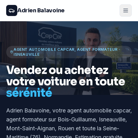
Adrien Balavoine
AGENT AUTOMOBILE CAPCAR, AGENT FORMATEUR
·
ISNEAUVILLE
Vendez ou achetez
votre voiture en toute
sérénité
Adrien Balavoine
, votre agent automobile capcar,
agent formateur
sur Bois-Guillaume, Isneauville,
Mont-Saint-Aignan, Rouen et toute la Seine-
Maritime (76), Normandie
. Estimation gratuite,