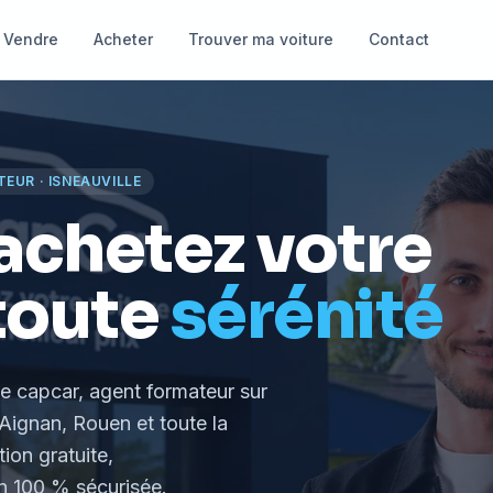
Vendre
Acheter
Trouver ma voiture
Contact
TEUR
·
ISNEAUVILLE
achetez votre
toute
sérénité
le capcar, agent formateur
sur
Aignan, Rouen et toute la
tion gratuite,
 100 % sécurisée.