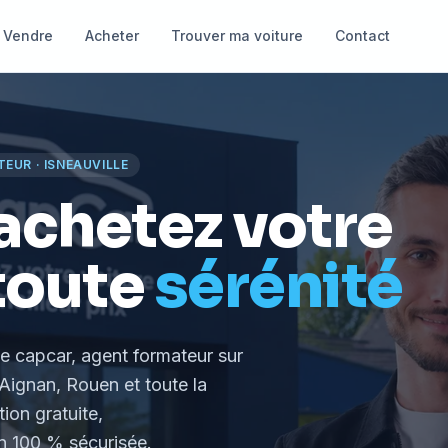
Vendre
Acheter
Trouver ma voiture
Contact
TEUR
·
ISNEAUVILLE
achetez votre
toute
sérénité
le capcar, agent formateur
sur
Aignan, Rouen et toute la
tion gratuite,
 100 % sécurisée.