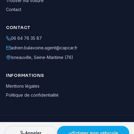
Trouver ma voiture
Contact
CONTACT
06 64 76 35 87
adrien.balavoine.agent@capcar.fr
Isneauville
,
Seine-Maritime (76)
INFORMATIONS
Mentions légales
Politique de confidentialité
Adrien Balavoine
—
Agent automobile CapCar, Agent formateur
· ©
2026
· Tous droits réservés
Appeler
Estimer mon véhicule