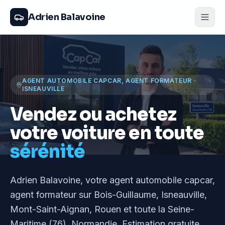
Adrien Balavoine
AGENT AUTOMOBILE CAPCAR, AGENT FORMATEUR
·
ISNEAUVILLE
Vendez ou achetez
votre voiture en toute
sérénité
Adrien Balavoine
, votre agent automobile capcar,
agent formateur
sur Bois-Guillaume, Isneauville,
Mont-Saint-Aignan, Rouen et toute la Seine-
Maritime (76), Normandie
. Estimation gratuite,