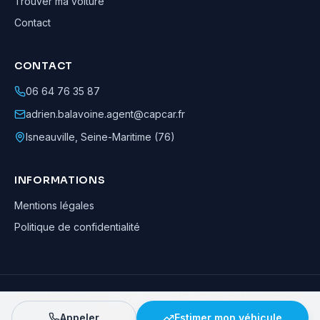
Trouver ma voiture
Contact
CONTACT
06 64 76 35 87
adrien.balavoine.agent@capcar.fr
Isneauville
,
Seine-Maritime (76)
INFORMATIONS
Mentions légales
Politique de confidentialité
Adrien Balavoine
—
Agent automobile CapCar, Agent formateur
· ©
2026
· Tous droits réservés
Appeler
Estimer mon véhicule