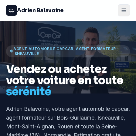
Adrien Balavoine
AGENT AUTOMOBILE CAPCAR, AGENT FORMATEUR
·
ISNEAUVILLE
Vendez ou achetez
votre voiture en toute
sérénité
Adrien Balavoine
, votre agent automobile capcar,
agent formateur
sur Bois-Guillaume, Isneauville,
Mont-Saint-Aignan, Rouen et toute la Seine-
Maritime (76), Normandie
. Estimation gratuite,