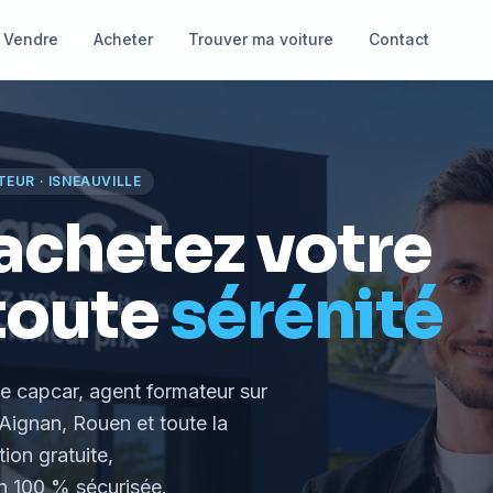
Vendre
Acheter
Trouver ma voiture
Contact
TEUR
·
ISNEAUVILLE
achetez votre
toute
sérénité
le capcar, agent formateur
sur
Aignan, Rouen et toute la
tion gratuite,
 100 % sécurisée.