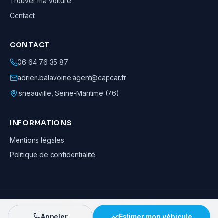
Trouver ma voiture
Contact
CONTACT
06 64 76 35 87
adrien.balavoine.agent@capcar.fr
Isneauville
,
Seine-Maritime (76)
INFORMATIONS
Mentions légales
Politique de confidentialité
Adrien Balavoine
—
Agent automobile CapCar, Agent formateur
· ©
2026
· Tous droits réservés
Appeler
Estimer mon véhicule