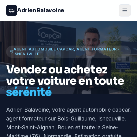
Adrien Balavoine
AGENT AUTOMOBILE CAPCAR, AGENT FORMATEUR
·
ISNEAUVILLE
Vendez ou achetez
votre voiture en toute
sérénité
Adrien Balavoine
, votre agent automobile capcar,
agent formateur
sur Bois-Guillaume, Isneauville,
Mont-Saint-Aignan, Rouen et toute la Seine-
Maritime (76), Normandie
. Estimation gratuite,