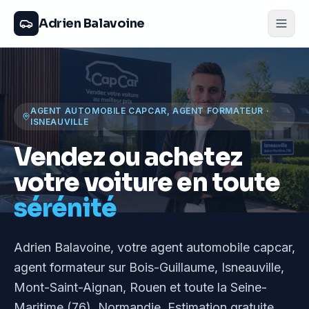
Adrien Balavoine
AGENT AUTOMOBILE CAPCAR, AGENT FORMATEUR
·
ISNEAUVILLE
Vendez ou achetez
votre voiture en toute
sérénité
Adrien Balavoine
, votre agent automobile capcar,
agent formateur
sur Bois-Guillaume, Isneauville,
Mont-Saint-Aignan, Rouen et toute la Seine-
Maritime (76), Normandie
. Estimation gratuite,