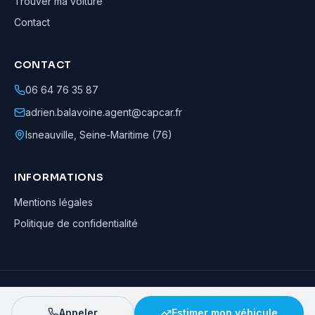
Trouver ma voiture
Contact
CONTACT
06 64 76 35 87
adrien.balavoine.agent@capcar.fr
Isneauville
,
Seine-Maritime (76)
INFORMATIONS
Mentions légales
Politique de confidentialité
Adrien Balavoine
—
Agent automobile CapCar, Agent formateur
· ©
2026
· Tous droits réservés
Appeler
Estimer mon véhicule