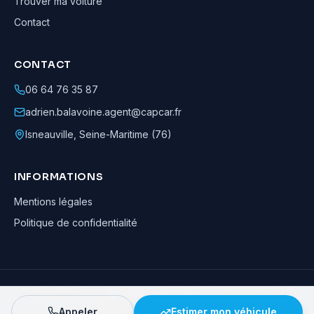
Trouver ma voiture
Contact
CONTACT
06 64 76 35 87
adrien.balavoine.agent@capcar.fr
Isneauville
,
Seine-Maritime (76)
INFORMATIONS
Mentions légales
Politique de confidentialité
Adrien Balavoine
—
Agent automobile CapCar, Agent formateur
· ©
2026
· Tous droits réservés
Appeler
Estimer mon véhicule