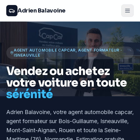
Adrien Balavoine
AGENT AUTOMOBILE CAPCAR, AGENT FORMATEUR
·
ISNEAUVILLE
Vendez ou achetez
votre voiture en toute
sérénité
Adrien Balavoine
, votre agent automobile capcar,
agent formateur
sur Bois-Guillaume, Isneauville,
Mont-Saint-Aignan, Rouen et toute la Seine-
Maritime (76), Normandie
. Estimation gratuite,